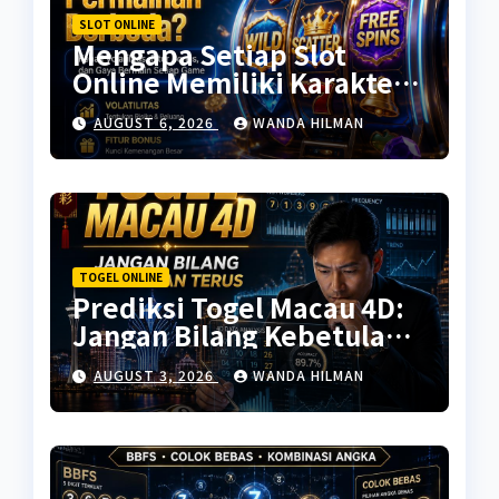
SLOT ONLINE
Mengapa Setiap Slot
Online Memiliki Karakter
Permainan Berbeda?
AUGUST 6, 2026
WANDA HILMAN
TOGEL ONLINE
Prediksi Togel Macau 4D:
Jangan Bilang Kebetulan
Terus
AUGUST 3, 2026
WANDA HILMAN