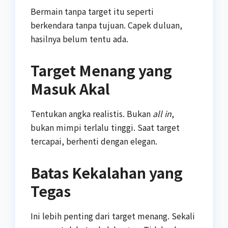
Bermain tanpa target itu seperti
berkendara tanpa tujuan. Capek duluan,
hasilnya belum tentu ada.
Target Menang yang
Masuk Akal
Tentukan angka realistis. Bukan
all in
,
bukan mimpi terlalu tinggi. Saat target
tercapai, berhenti dengan elegan.
Batas Kekalahan yang
Tegas
Ini lebih penting dari target menang. Sekali