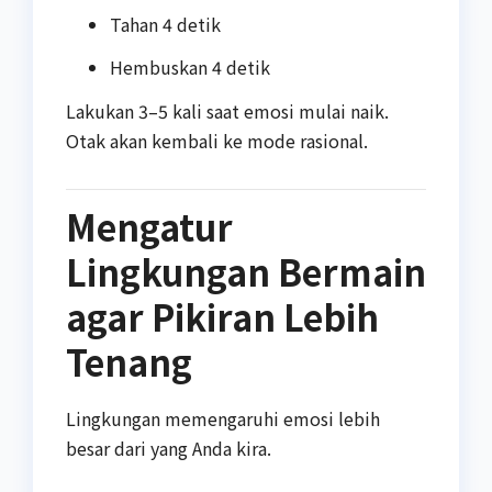
Tahan 4 detik
Hembuskan 4 detik
Lakukan 3–5 kali saat emosi mulai naik.
Otak akan kembali ke mode rasional.
Mengatur
Lingkungan Bermain
agar Pikiran Lebih
Tenang
Lingkungan memengaruhi emosi lebih
besar dari yang Anda kira.