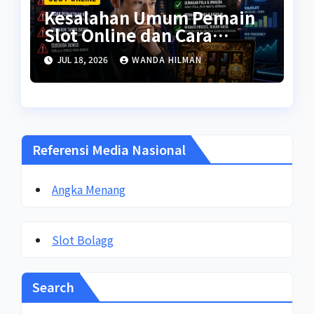
Kesalahan Umum Pemain
Slot Online dan Cara
Menghindarinya
JUL 18, 2026
WANDA HILMAN
Referensi Media Nasional
Angka Menang
Slot Bolagg
Search