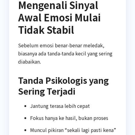
Mengenali Sinyal
Awal Emosi Mulai
Tidak Stabil
Sebelum emosi benar-benar meledak,
biasanya ada tanda-tanda kecil yang sering
diabaikan.
Tanda Psikologis yang
Sering Terjadi
Jantung terasa lebih cepat
Fokus hanya ke hasil, bukan proses
Muncul pikiran “sekali lagi pasti kena”