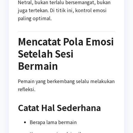
Netral, bukan terlalu bersemangat, bukan
juga tertekan. Di titik ini, kontrol emosi
paling optimal.
Mencatat Pola Emosi
Setelah Sesi
Bermain
Pemain yang berkembang selalu melakukan
refleksi.
Catat Hal Sederhana
Berapa lama bermain