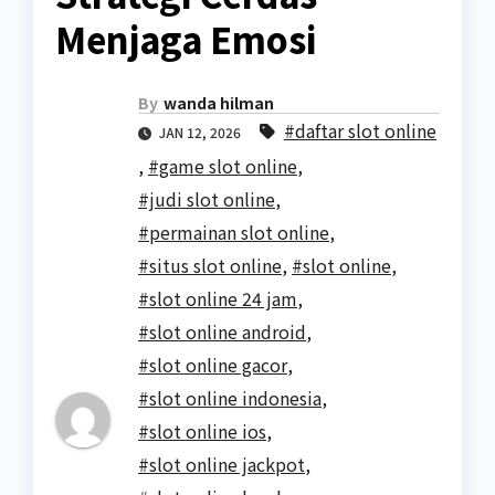
Menjaga Emosi
By
wanda hilman
#daftar slot online
JAN 12, 2026
,
#game slot online
,
#judi slot online
,
#permainan slot online
,
#situs slot online
,
#slot online
,
#slot online 24 jam
,
#slot online android
,
#slot online gacor
,
#slot online indonesia
,
#slot online ios
,
#slot online jackpot
,