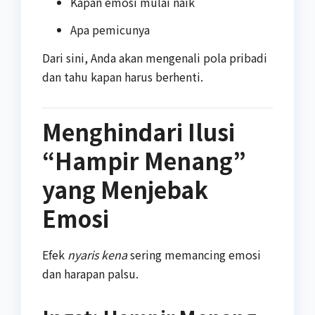
Kapan emosi mulai naik
Apa pemicunya
Dari sini, Anda akan mengenali pola pribadi
dan tahu kapan harus berhenti.
Menghindari Ilusi
“Hampir Menang”
yang Menjebak
Emosi
Efek
nyaris kena
sering memancing emosi
dan harapan palsu.