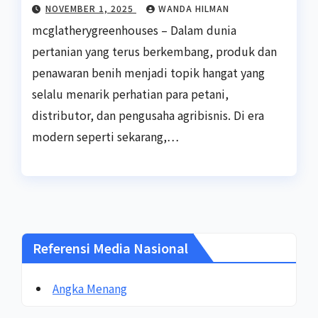
NOVEMBER 1, 2025
WANDA HILMAN
mcglatherygreenhouses – Dalam dunia
pertanian yang terus berkembang, produk dan
penawaran benih menjadi topik hangat yang
selalu menarik perhatian para petani,
distributor, dan pengusaha agribisnis. Di era
modern seperti sekarang,…
Referensi Media Nasional
Angka Menang