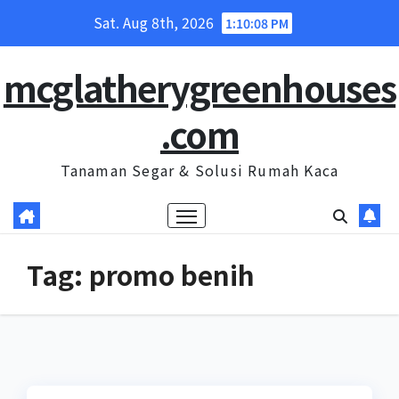
Skip
Sat. Aug 8th, 2026
1:10:09 PM
to
content
mcglatherygreenhouses
.com
Tanaman Segar & Solusi Rumah Kaca
Tag:
promo benih