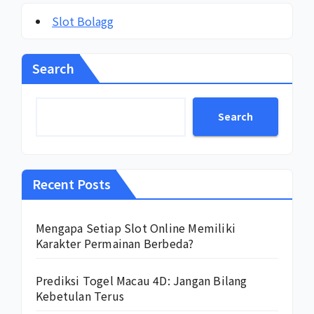
Slot Bolagg
Search
Search
Recent Posts
Mengapa Setiap Slot Online Memiliki
Karakter Permainan Berbeda?
Prediksi Togel Macau 4D: Jangan Bilang
Kebetulan Terus