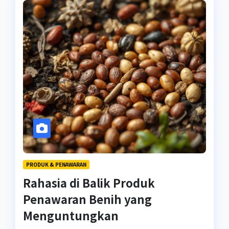
PRODUK & PENAWARAN
Rahasia di Balik Produk
Penawaran Benih yang
Menguntungkan