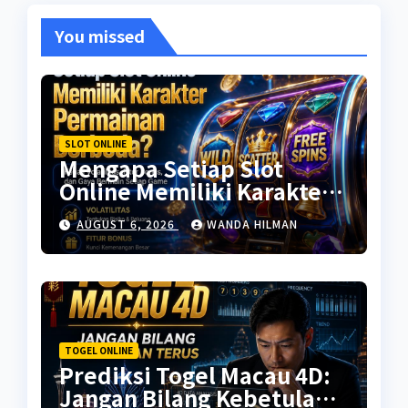
You missed
SLOT ONLINE
Mengapa Setiap Slot
Online Memiliki Karakter
Permainan Berbeda?
AUGUST 6, 2026
WANDA HILMAN
TOGEL ONLINE
Prediksi Togel Macau 4D:
Jangan Bilang Kebetulan