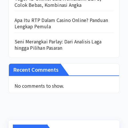
Colok Bebas, Kombinasi Angka
Apa Itu RTP Dalam Casino Online? Panduan
Lengkap Pemula
Seni Merangkai Parlay: Dari Analisis Laga
hingga Pilihan Pasaran
Recent Comments
No comments to show.