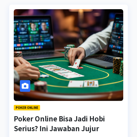
POKER ONLINE
Poker Online Bisa Jadi Hobi
Serius? Ini Jawaban Jujur