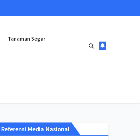
Tanaman Segar
Referensi Media Nasional