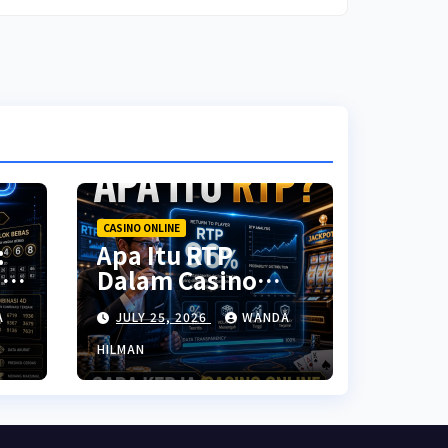
CASINO ONLINE
:
Apa Itu RTP
i
Dalam Casino
Online? Panduan
A
JULY 25, 2026
WANDA
si
Lengkap Pemula
HILMAN