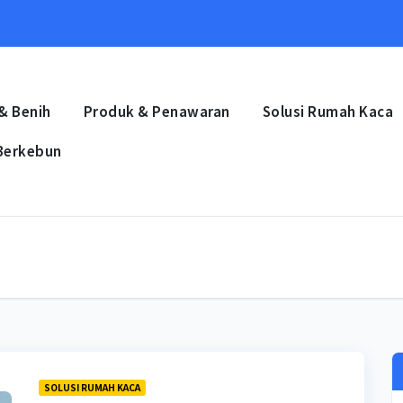
 & Benih
Produk & Penawaran
Solusi Rumah Kaca
Berkebun
SOLUSI RUMAH KACA