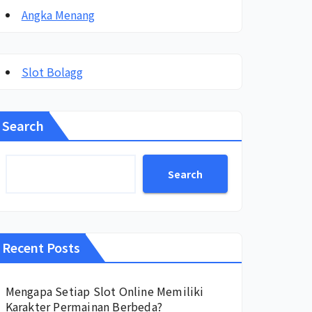
Angka Menang
Slot Bolagg
Search
Search
Recent Posts
Mengapa Setiap Slot Online Memiliki
Karakter Permainan Berbeda?