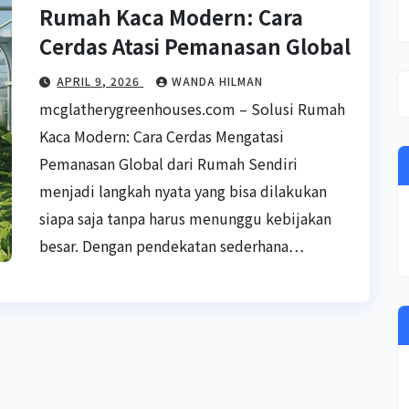
Rumah Kaca Modern: Cara
Cerdas Atasi Pemanasan Global
APRIL 9, 2026
WANDA HILMAN
mcglatherygreenhouses.com – Solusi Rumah
Kaca Modern: Cara Cerdas Mengatasi
Pemanasan Global dari Rumah Sendiri
menjadi langkah nyata yang bisa dilakukan
siapa saja tanpa harus menunggu kebijakan
besar. Dengan pendekatan sederhana…