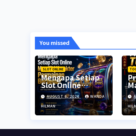
You missed
SLOT ONLINE
TOG
Mengapa Setiap
Pr
Slot Online
Ma
Memiliki Karakter
Bi
AUGUST 6, 2026
WANDA
A
Permainan
Te
Berbeda?
HILMAN
HIL