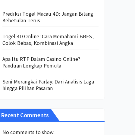
Prediksi Togel Macau 4D: Jangan Bilang
Kebetulan Terus
Togel 4D Online: Cara Memahami BBFS,
Colok Bebas, Kombinasi Angka
Apa Itu RTP Dalam Casino Online?
Panduan Lengkap Pemula
Seni Merangkai Parlay: Dari Analisis Laga
hingga Pilihan Pasaran
Recent Comments
No comments to show.