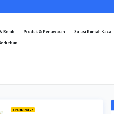
 & Benih
Produk & Penawaran
Solusi Rumah Kaca
Berkebun
TIPS BERKEBUN