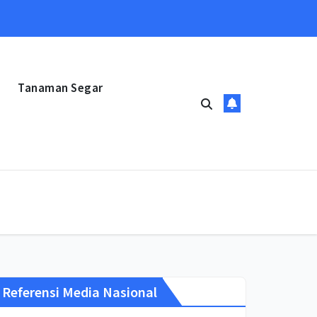
Tanaman Segar
Referensi Media Nasional