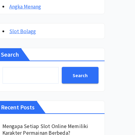
Angka Menang
Slot Bolagg
Search
Search
Recent Posts
Mengapa Setiap Slot Online Memiliki
Karakter Permainan Berbeda?