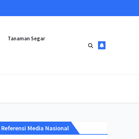
Tanaman Segar
Referensi Media Nasional