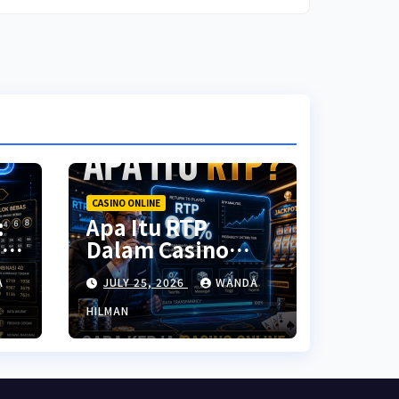
CASINO ONLINE
:
Apa Itu RTP
i
Dalam Casino
Online? Panduan
A
JULY 25, 2026
WANDA
si
Lengkap Pemula
HILMAN