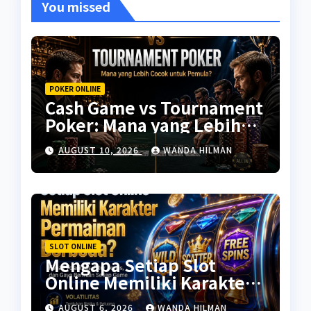
You missed
POKER ONLINE
Cash Game vs Tournament
Poker: Mana yang Lebih
Cocok untuk Pemula?
AUGUST 10, 2026
WANDA HILMAN
SLOT ONLINE
Mengapa Setiap Slot
Online Memiliki Karakter
Permainan Berbeda?
AUGUST 6, 2026
WANDA HILMAN