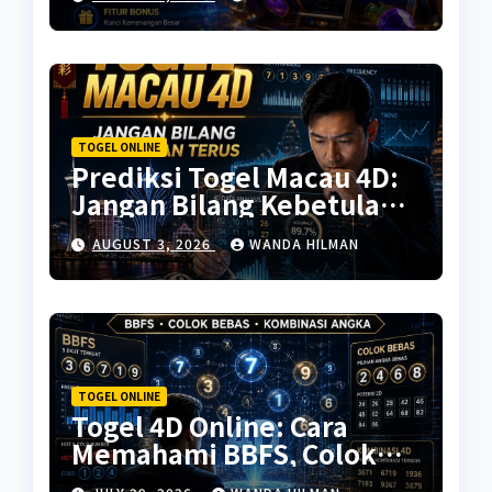
TOGEL ONLINE
Prediksi Togel Macau 4D:
Jangan Bilang Kebetulan
Terus
AUGUST 3, 2026
WANDA HILMAN
TOGEL ONLINE
Togel 4D Online: Cara
Memahami BBFS, Colok
Bebas, Kombinasi Angka