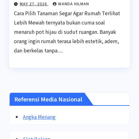
MAY 27, 2026
WANDA HILMAN
Cara Pilih Tanaman Segar Agar Rumah Terlihat
Lebih Mewah ternyata bukan cuma soal
menaruh pot hijau di sudut ruangan. Banyak
orang ingin rumah terasa lebih estetik, adem,
dan berkelas tanpa…
Referensi Media Nasional
Angka Menang
Slot Bolagg