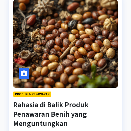
PRODUK & PENAWARAN
Rahasia di Balik Produk
Penawaran Benih yang
Menguntungkan