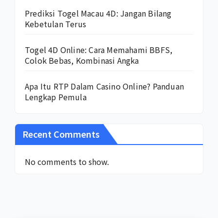
Prediksi Togel Macau 4D: Jangan Bilang
Kebetulan Terus
Togel 4D Online: Cara Memahami BBFS,
Colok Bebas, Kombinasi Angka
Apa Itu RTP Dalam Casino Online? Panduan
Lengkap Pemula
Recent Comments
No comments to show.