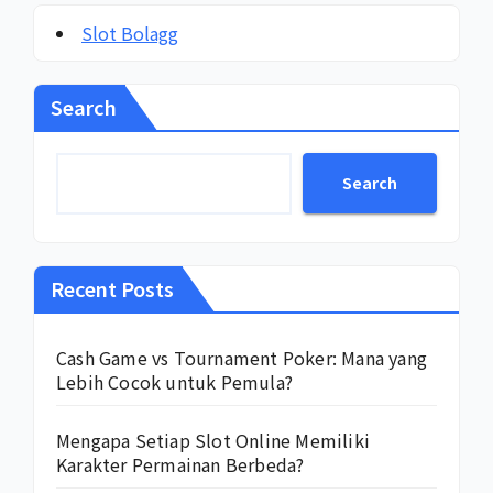
Slot Bolagg
Search
Search
Recent Posts
Cash Game vs Tournament Poker: Mana yang
Lebih Cocok untuk Pemula?
Mengapa Setiap Slot Online Memiliki
Karakter Permainan Berbeda?