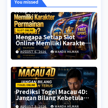
You missed
SLOT ONLINE
Mengapa Setiap Slot
Online Memiliki Karakter
Permainan Berbeda?
AUGUST 6, 2026
WANDA HILMAN
TOGEL ONLINE
Prediksi Togel Macau 4D:
Jangan Bilang Kebetulan
Terus
AUGUST 3, 2026
WANDA HILMAN