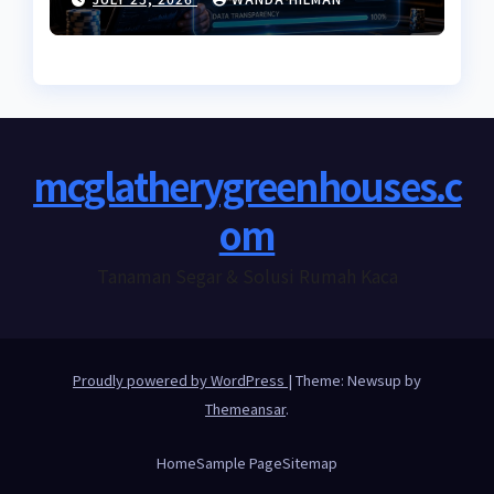
mcglatherygreenhouses.c
om
Tanaman Segar & Solusi Rumah Kaca
Proudly powered by WordPress
|
Theme: Newsup by
Themeansar
.
Home
Sample Page
Sitemap