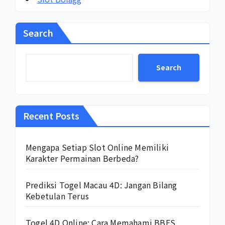
Search
Search
Recent Posts
Mengapa Setiap Slot Online Memiliki
Karakter Permainan Berbeda?
Prediksi Togel Macau 4D: Jangan Bilang
Kebetulan Terus
Togel 4D Online: Cara Memahami BBFS,