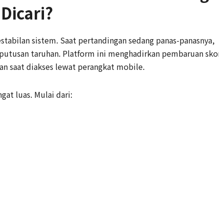
Dicari?
estabilan sistem. Saat pertandingan sedang panas-panasnya,
eputusan taruhan. Platform ini menghadirkan pembaruan sko
an saat diakses lewat perangkat mobile.
gat luas. Mulai dari: