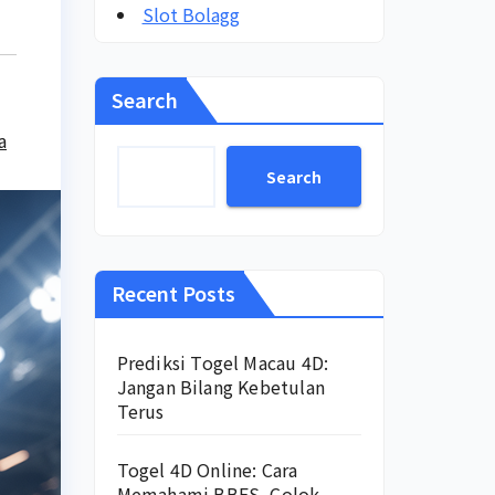
Slot Bolagg
Search
a
Search
Recent Posts
Prediksi Togel Macau 4D:
Jangan Bilang Kebetulan
Terus
Togel 4D Online: Cara
Memahami BBFS, Colok