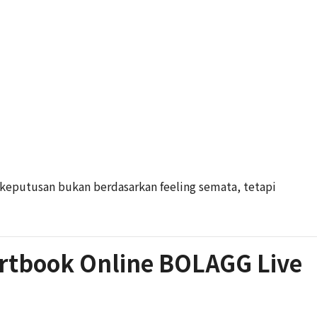
keputusan bukan berdasarkan feeling semata, tetapi
rtbook Online BOLAGG Live