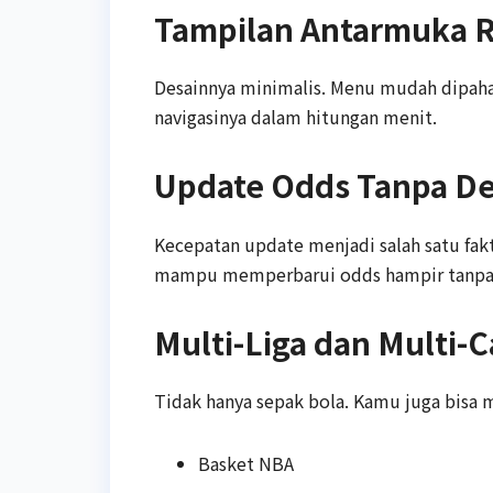
Tampilan Antarmuka R
Desainnya minimalis. Menu mudah dipaha
navigasinya dalam hitungan menit.
Update Odds Tanpa De
Kecepatan update menjadi salah satu fak
mampu memperbarui odds hampir tanpa 
Multi-Liga dan Multi-
Tidak hanya sepak bola. Kamu juga bisa
Basket NBA