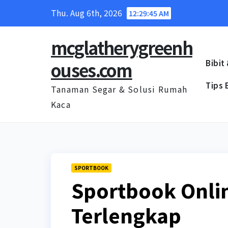
Skip
Thu. Aug 6th, 2026
12:29:47 AM
to
content
mcglatherygreenh
ouses.com
Bibit
Tips 
Tanaman Segar & Solusi Rumah
Kaca
SPORTBOOK
Sportbook Onli
Terlengkap