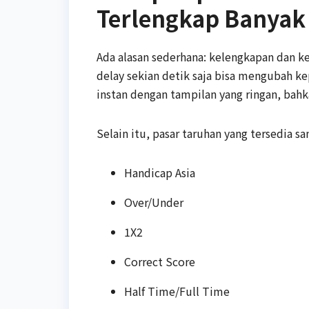
Terlengkap Banyak 
Ada alasan sederhana: kelengkapan dan k
delay sekian detik saja bisa mengubah k
instan dengan tampilan yang ringan, bahk
Selain itu, pasar taruhan yang tersedia san
Handicap Asia
Over/Under
1X2
Correct Score
Half Time/Full Time