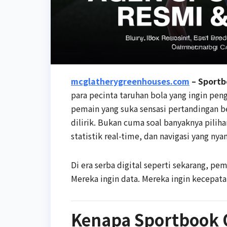
mcglatherygreenhouses.com
– Sportb
para pecinta taruhan bola yang ingin pen
pemain yang suka sensasi pertandingan b
dilirik. Bukan cuma soal banyaknya pili
statistik real-time, dan navigasi yang nya
Di era serba digital seperti sekarang, pe
Mereka ingin data. Mereka ingin kecepat
Kenapa Sportbook 