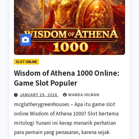
SLOT ONLINE
Wisdom of Athena 1000 Online:
Game Slot Populer
JANUARY 29, 2026
WANDA HILMAN
mcglatherygreenhouses – Apa itu game slot
online Wisdom of Athena 1000? Slot bertema
mitologi Yunani ini kerap menarik perhatian
para pemain yang penasaran, karena sejak