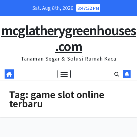
Skip
Sat. Aug 8th, 2026
8:47:32 PM
to
content
mcglatherygreenhouses
.com
Tanaman Segar & Solusi Rumah Kaca
Tag:
game slot online
terbaru