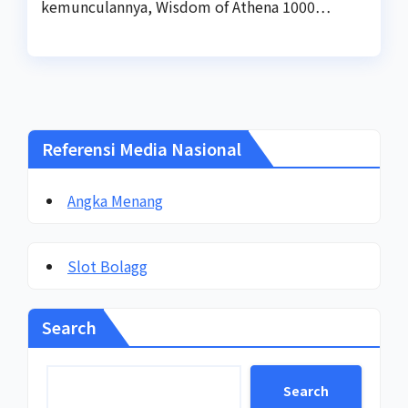
kemunculannya, Wisdom of Athena 1000…
Referensi Media Nasional
Angka Menang
Slot Bolagg
Search
Search