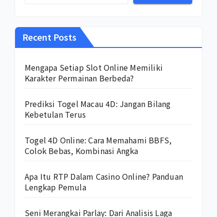
Recent Posts
Mengapa Setiap Slot Online Memiliki
Karakter Permainan Berbeda?
Prediksi Togel Macau 4D: Jangan Bilang
Kebetulan Terus
Togel 4D Online: Cara Memahami BBFS,
Colok Bebas, Kombinasi Angka
Apa Itu RTP Dalam Casino Online? Panduan
Lengkap Pemula
Seni Merangkai Parlay: Dari Analisis Laga