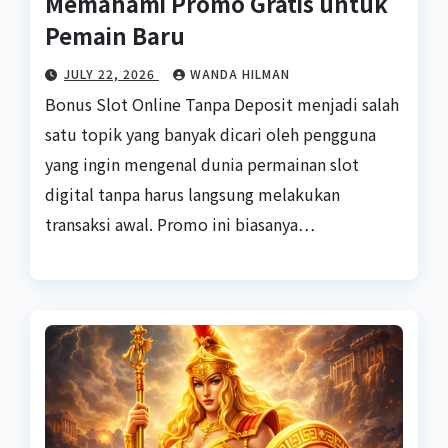
Memahami Promo Gratis untuk
Pemain Baru
JULY 22, 2026
WANDA HILMAN
Bonus Slot Online Tanpa Deposit menjadi salah
satu topik yang banyak dicari oleh pengguna
yang ingin mengenal dunia permainan slot
digital tanpa harus langsung melakukan
transaksi awal. Promo ini biasanya…