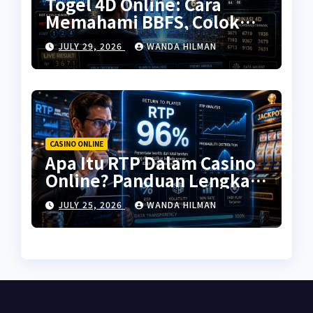
Togel 4D Online: Cara
Memahami BBFS, Colok
Bebas, Kombinasi Angka
JULY 29, 2026
WANDA HILMAN
CASINO ONLINE
Apa Itu RTP Dalam Casino
Online? Panduan Lengkap
Pemula
JULY 25, 2026
WANDA HILMAN