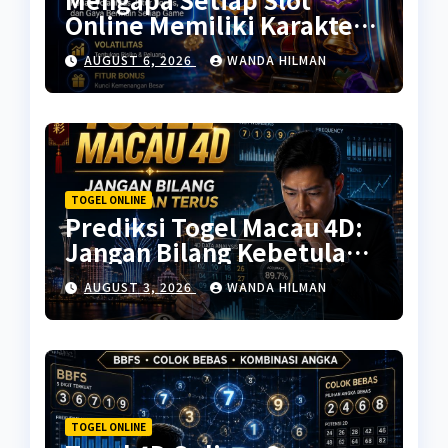
Online Memiliki Karakter
Permainan Berbeda?
AUGUST 6, 2026
WANDA HILMAN
TOGEL ONLINE
Prediksi Togel Macau 4D:
Jangan Bilang Kebetulan
Terus
AUGUST 3, 2026
WANDA HILMAN
TOGEL ONLINE