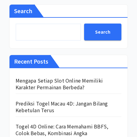
Search
Search
Recent Posts
Mengapa Setiap Slot Online Memiliki
Karakter Permainan Berbeda?
Prediksi Togel Macau 4D: Jangan Bilang
Kebetulan Terus
Togel 4D Online: Cara Memahami BBFS,
Colok Bebas, Kombinasi Angka