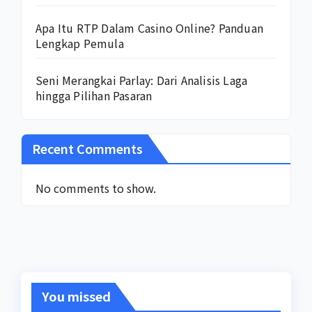
Apa Itu RTP Dalam Casino Online? Panduan
Lengkap Pemula
Seni Merangkai Parlay: Dari Analisis Laga
hingga Pilihan Pasaran
Recent Comments
No comments to show.
You missed