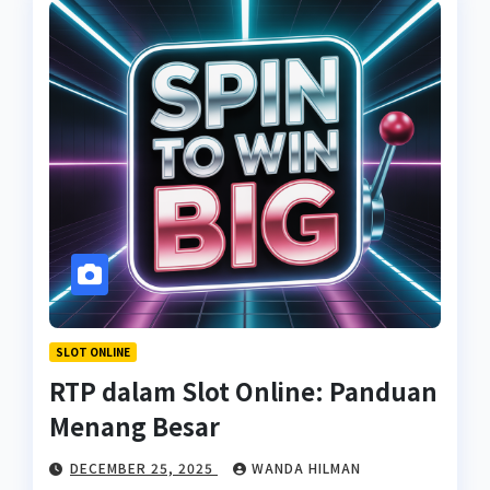
SLOT ONLINE
RTP dalam Slot Online: Panduan
Menang Besar
DECEMBER 25, 2025
WANDA HILMAN