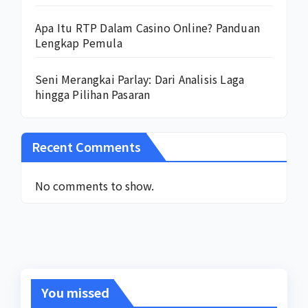
Apa Itu RTP Dalam Casino Online? Panduan
Lengkap Pemula
Seni Merangkai Parlay: Dari Analisis Laga
hingga Pilihan Pasaran
Recent Comments
No comments to show.
You missed