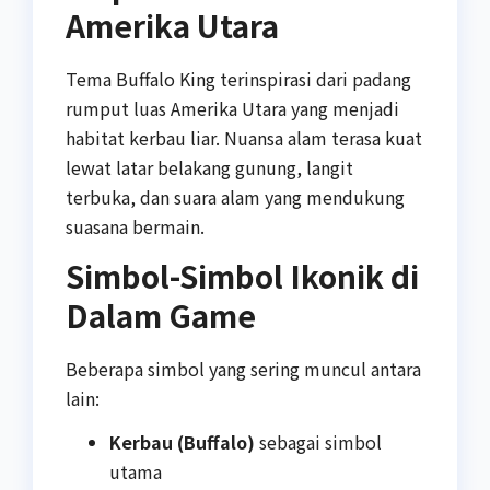
Amerika Utara
Tema Buffalo King terinspirasi dari padang
rumput luas Amerika Utara yang menjadi
habitat kerbau liar. Nuansa alam terasa kuat
lewat latar belakang gunung, langit
terbuka, dan suara alam yang mendukung
suasana bermain.
Simbol-Simbol Ikonik di
Dalam Game
Beberapa simbol yang sering muncul antara
lain:
Kerbau (Buffalo)
sebagai simbol
utama