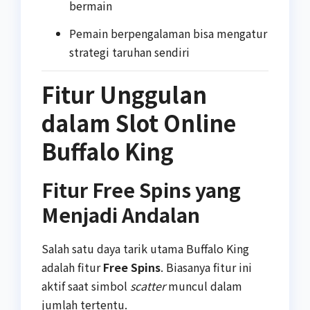
bermain
Pemain berpengalaman bisa mengatur
strategi taruhan sendiri
Fitur Unggulan
dalam Slot Online
Buffalo King
Fitur Free Spins yang
Menjadi Andalan
Salah satu daya tarik utama Buffalo King
adalah fitur
Free Spins
. Biasanya fitur ini
aktif saat simbol
scatter
muncul dalam
jumlah tertentu.