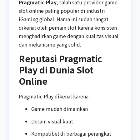
Pragmatic Play
, salah satu provider game
slot online paling populer di industri
iGaming global. Nama ini sudah sangat
dikenal oleh pemain slot karena konsisten
menghadirkan game dengan kualitas visual
dan mekanisme yang solid.
Reputasi Pragmatic
Play di Dunia Slot
Online
Pragmatic Play dikenal karena:
Game mudah dimainkan
Desain visual kuat
Kompatibel di berbagai perangkat