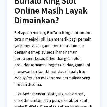
Buffalo King Slot
Online Masih Layak
Dimainkan?
Sebagai penutup,
Buffalo King slot online
tetap menjadi pilihan menarik bagi pemain
yang menyukai game bertema alam liar
dengan gameplay sederhana namun
berpotensi besar. Dikembangkan oleh
provider ternama Pragmatic Play, game ini
menawarkan kombinasi visual kuat, fitur
free spins
, dan mekanisme permainan yang
mudah dicerna.
Jika Anda mencari slot yang tidak ribet,
enak dimainkan, dan punya karakter kuat,
maka
Buffalo King slot online
layak masuk