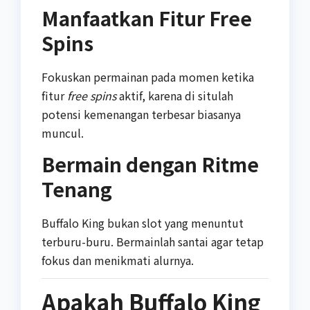
Manfaatkan Fitur Free
Spins
Fokuskan permainan pada momen ketika
fitur
free spins
aktif, karena di situlah
potensi kemenangan terbesar biasanya
muncul.
Bermain dengan Ritme
Tenang
Buffalo King bukan slot yang menuntut
terburu-buru. Bermainlah santai agar tetap
fokus dan menikmati alurnya.
Apakah Buffalo King