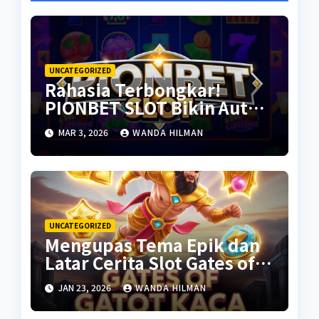
UNCATEGORIZED
Rahasia Terbongkar!
PIONBET SLOT Bikin Auto
Spin
MAR 3, 2026
WANDA HILMAN
UNCATEGORIZED
Mengupas Tema Epik dan
Latar Cerita Slot Gates of
Gatot Kaca
JAN 23, 2026
WANDA HILMAN