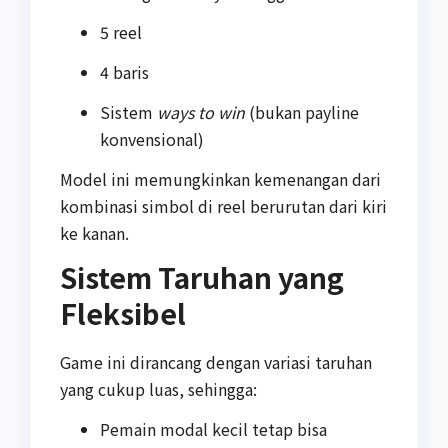
5 reel
4 baris
Sistem
ways to win
(bukan payline
konvensional)
Model ini memungkinkan kemenangan dari
kombinasi simbol di reel berurutan dari kiri
ke kanan.
Sistem Taruhan yang
Fleksibel
Game ini dirancang dengan variasi taruhan
yang cukup luas, sehingga:
Pemain modal kecil tetap bisa