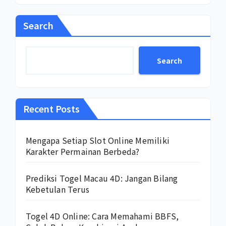
Search
Search
Recent Posts
Mengapa Setiap Slot Online Memiliki
Karakter Permainan Berbeda?
Prediksi Togel Macau 4D: Jangan Bilang
Kebetulan Terus
Togel 4D Online: Cara Memahami BBFS,