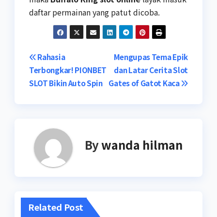
daftar permainan yang patut dicoba.
Post
Rahasia
Mengupas Tema Epik
Terbongkar! PIONBET
dan Latar Cerita Slot
navigation
SLOT Bikin Auto Spin
Gates of Gatot Kaca
By
wanda hilman
Related Post