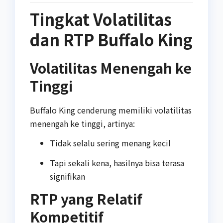
Tingkat Volatilitas
dan RTP Buffalo King
Volatilitas Menengah ke
Tinggi
Buffalo King cenderung memiliki volatilitas
menengah ke tinggi, artinya:
Tidak selalu sering menang kecil
Tapi sekali kena, hasilnya bisa terasa
signifikan
RTP yang Relatif
Kompetitif