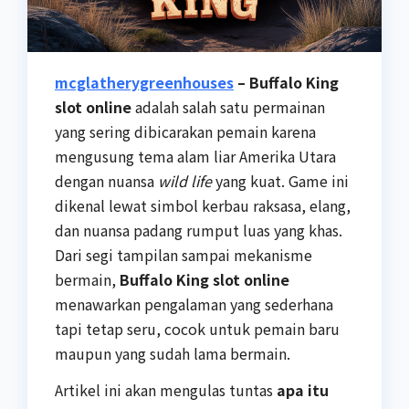
mcglatherygreenhouses
– Buffalo King
slot online
adalah salah satu permainan
yang sering dibicarakan pemain karena
mengusung tema alam liar Amerika Utara
dengan nuansa
wild life
yang kuat. Game ini
dikenal lewat simbol kerbau raksasa, elang,
dan nuansa padang rumput luas yang khas.
Dari segi tampilan sampai mekanisme
bermain,
Buffalo King slot online
menawarkan pengalaman yang sederhana
tapi tetap seru, cocok untuk pemain baru
maupun yang sudah lama bermain.
Artikel ini akan mengulas tuntas
apa itu