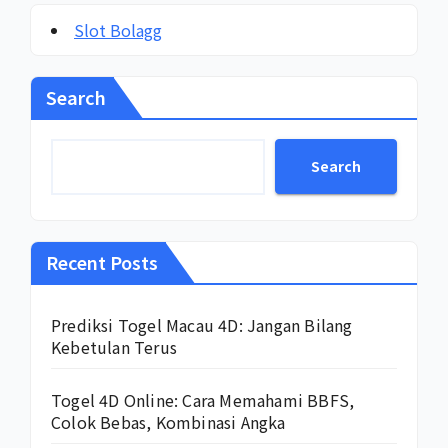
Slot Bolagg
Search
Search
Recent Posts
Prediksi Togel Macau 4D: Jangan Bilang
Kebetulan Terus
Togel 4D Online: Cara Memahami BBFS,
Colok Bebas, Kombinasi Angka