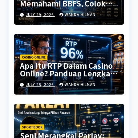
Memahami BBFS, Colok
Bebas, Kombinasi Angka
JULY 29, 2026
WANDA HILMAN
CASINO ONLINE
Apa Itu RTP Dalam Casino
Online? Panduan Lengkap
Pemula
JULY 25, 2026
WANDA HILMAN
SPORTBOOK
Seni Merangkai Parlay: