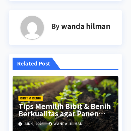
By
wanda hilman
Related Post
BIBIT & BENIH
Tips Memilih Bibit & Benih
Berkualitas agar Panen
Lebih Maksimal
JUN 9, 2026
WANDA HILMAN