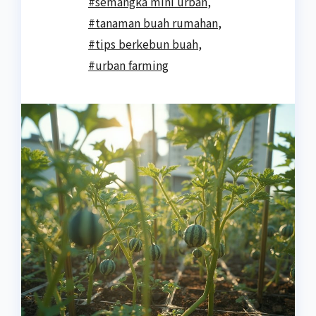
#semangka mini urban
,
#tanaman buah rumahan
,
#tips berkebun buah
,
#urban farming