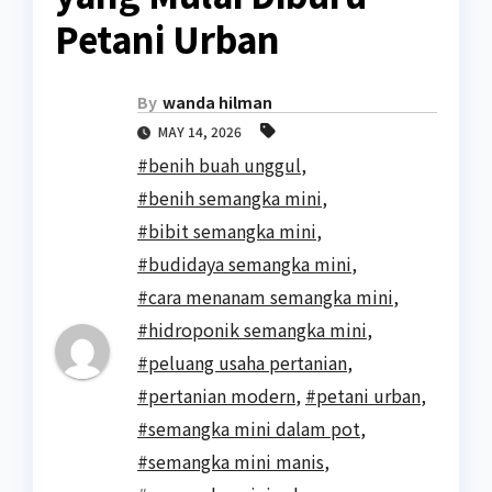
Petani Urban
By
wanda hilman
MAY 14, 2026
#benih buah unggul
,
#benih semangka mini
,
#bibit semangka mini
,
#budidaya semangka mini
,
#cara menanam semangka mini
,
#hidroponik semangka mini
,
#peluang usaha pertanian
,
#pertanian modern
,
#petani urban
,
#semangka mini dalam pot
,
#semangka mini manis
,