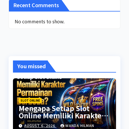
Recent Comments
No comments to show.
You missed
SLOT ONLINE
Mengapa Setiap Slot
Online Memiliki Karakter
Permainan Berbeda?
AUGUST 6, 2026
WANDA HILMAN