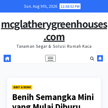
Skip
Sun. Aug 9th, 2026
12:58:53 PM
to
content
mcglatherygreenhouses
.com
Tanaman Segar & Solusi Rumah Kaca
BIBIT & BENIH
Benih Semangka Mini
yang Mulai Diburu