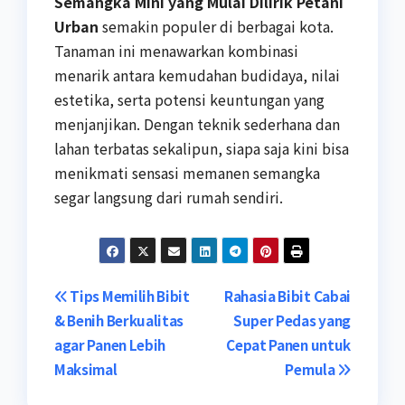
Semangka Mini yang Mulai Dilirik Petani
Urban
semakin populer di berbagai kota.
Tanaman ini menawarkan kombinasi
menarik antara kemudahan budidaya, nilai
estetika, serta potensi keuntungan yang
menjanjikan. Dengan teknik sederhana dan
lahan terbatas sekalipun, siapa saja kini bisa
menikmati sensasi memanen semangka
segar langsung dari rumah sendiri.
Post
Tips Memilih Bibit
Rahasia Bibit Cabai
& Benih Berkualitas
Super Pedas yang
navigation
agar Panen Lebih
Cepat Panen untuk
Maksimal
Pemula