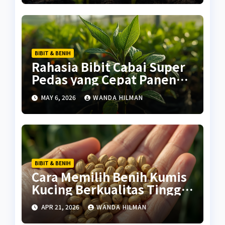
BIBIT & BENIH
Rahasia Bibit Cabai Super
Pedas yang Cepat Panen
untuk Pemula
MAY 6, 2026
WANDA HILMAN
BIBIT & BENIH
Cara Memilih Benih Kumis
Kucing Berkualitas Tinggi
agar Panen
APR 21, 2026
WANDA HILMAN