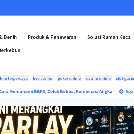
 & Benih
Produk & Penawaran
Solusi Rumah Kaca
Berkebun
line terpercaya
live casino
poker online
casino online
slot gaco
i BBFS, Colok Bebas, Kombinasi Angka
Apa Itu RTP Dalam