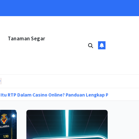
Tanaman Segar
r
 Casino Online? Panduan Lengkap Pemula
Seni Merangkai P