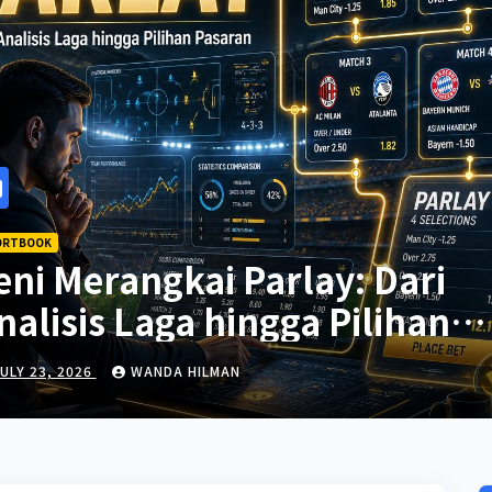
E
apa Setiap Slot Online
liki Karakter Permainan
beda?
 6, 2026
WANDA HILMAN