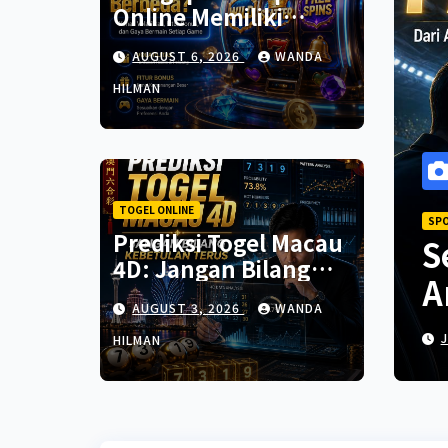
Online Memiliki
Karakter Permainan
AUGUST 6, 2026
WANDA
Berbeda?
HILMAN
TOGEL ONLINE
SLOT ONLIN
Prediksi Togel Macau
Meng
4D: Jangan Bilang
Memi
Kebetulan Terus
AUGUST 3, 2026
WANDA
Ber
AUGUST
HILMAN