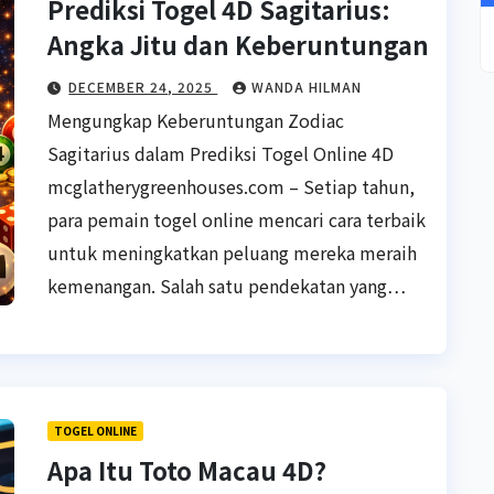
Prediksi Togel 4D Sagitarius:
Angka Jitu dan Keberuntungan
DECEMBER 24, 2025
WANDA HILMAN
Mengungkap Keberuntungan Zodiac
Sagitarius dalam Prediksi Togel Online 4D
mcglatherygreenhouses.com – Setiap tahun,
para pemain togel online mencari cara terbaik
untuk meningkatkan peluang mereka meraih
kemenangan. Salah satu pendekatan yang…
TOGEL ONLINE
Apa Itu Toto Macau 4D?