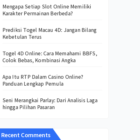
Mengapa Setiap Slot Online Memiliki
Karakter Permainan Berbeda?
Prediksi Togel Macau 4D: Jangan Bilang
Kebetulan Terus
Togel 4D Online: Cara Memahami BBFS,
Colok Bebas, Kombinasi Angka
Apa Itu RTP Dalam Casino Online?
Panduan Lengkap Pemula
Seni Merangkai Parlay: Dari Analisis Laga
hingga Pilihan Pasaran
Recent Comments