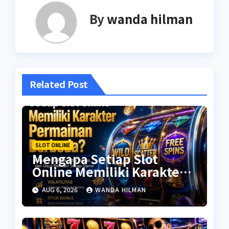
By
wanda hilman
Related Post
SLOT ONLINE
Mengapa Setiap Slot
Online Memiliki Karakter
Permainan Berbeda?
AUG 6, 2026
WANDA HILMAN