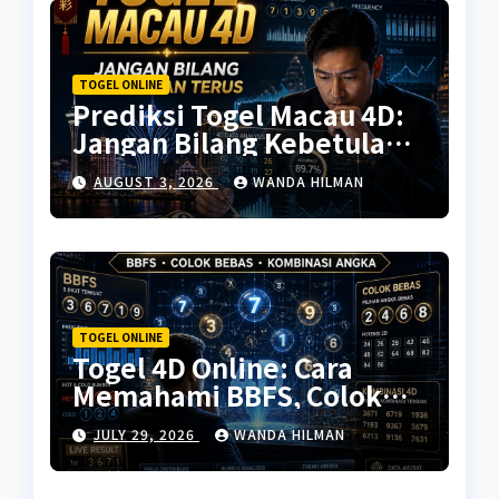
TOGEL ONLINE
Prediksi Togel Macau 4D:
Jangan Bilang Kebetulan
Terus
AUGUST 3, 2026
WANDA HILMAN
TOGEL ONLINE
Togel 4D Online: Cara
Memahami BBFS, Colok
Bebas, Kombinasi Angka
JULY 29, 2026
WANDA HILMAN