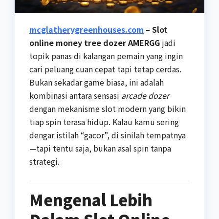
mcglatherygreenhouses.com
– Slot
online money tree dozer AMERGG
jadi
topik panas di kalangan pemain yang ingin
cari peluang cuan cepat tapi tetap cerdas.
Bukan sekadar game biasa, ini adalah
kombinasi antara sensasi
arcade dozer
dengan mekanisme slot modern yang bikin
tiap spin terasa hidup. Kalau kamu sering
dengar istilah “gacor”, di sinilah tempatnya
—tapi tentu saja, bukan asal spin tanpa
strategi.
Mengenal Lebih