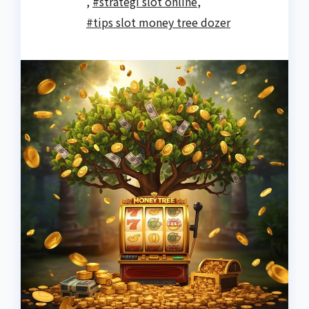
,
#strategi slot online
,
#tips slot money tree dozer