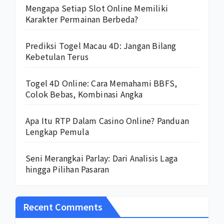
Mengapa Setiap Slot Online Memiliki
Karakter Permainan Berbeda?
Prediksi Togel Macau 4D: Jangan Bilang
Kebetulan Terus
Togel 4D Online: Cara Memahami BBFS,
Colok Bebas, Kombinasi Angka
Apa Itu RTP Dalam Casino Online? Panduan
Lengkap Pemula
Seni Merangkai Parlay: Dari Analisis Laga
hingga Pilihan Pasaran
Recent Comments