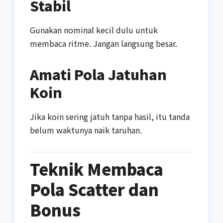
Stabil
Gunakan nominal kecil dulu untuk
membaca ritme. Jangan langsung besar.
Amati Pola Jatuhan
Koin
Jika koin sering jatuh tanpa hasil, itu tanda
belum waktunya naik taruhan.
Teknik Membaca
Pola Scatter dan
Bonus