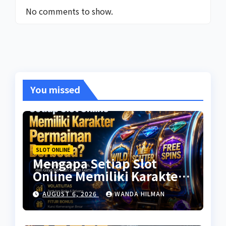
No comments to show.
You missed
SLOT ONLINE
Mengapa Setiap Slot
Online Memiliki Karakter
Permainan Berbeda?
AUGUST 6, 2026
WANDA HILMAN