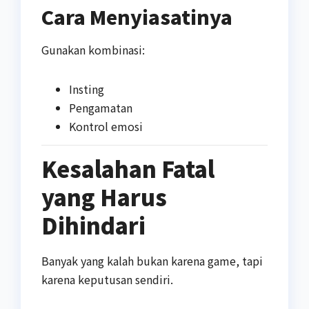
Cara Menyiasatinya
Gunakan kombinasi:
Insting
Pengamatan
Kontrol emosi
Kesalahan Fatal
yang Harus
Dihindari
Banyak yang kalah bukan karena game, tapi
karena keputusan sendiri.