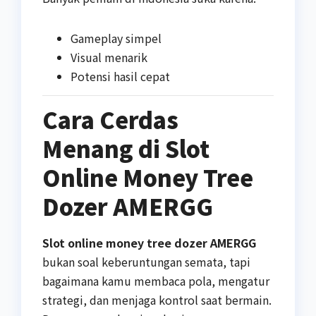
Gameplay simpel
Visual menarik
Potensi hasil cepat
Cara Cerdas
Menang di Slot
Online Money Tree
Dozer AMERGG
Slot online money tree dozer AMERGG
bukan soal keberuntungan semata, tapi
bagaimana kamu membaca pola, mengatur
strategi, dan menjaga kontrol saat bermain.