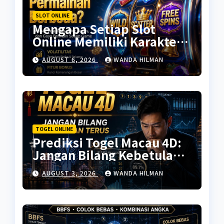
SLOT ONLINE
Mengapa Setiap Slot
Online Memiliki Karakter
Permainan Berbeda?
AUGUST 6, 2026
WANDA HILMAN
TOGEL ONLINE
Prediksi Togel Macau 4D:
Jangan Bilang Kebetulan
Terus
AUGUST 3, 2026
WANDA HILMAN