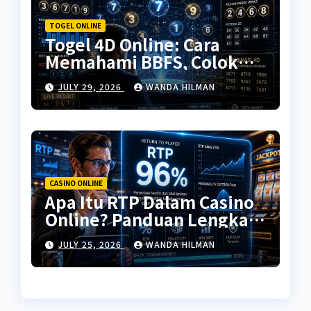
TOGEL ONLINE
Togel 4D Online: Cara
Memahami BBFS, Colok
Bebas, Kombinasi Angka
JULY 29, 2026
WANDA HILMAN
CASINO ONLINE
Apa Itu RTP Dalam Casino
Online? Panduan Lengkap
Pemula
JULY 25, 2026
WANDA HILMAN