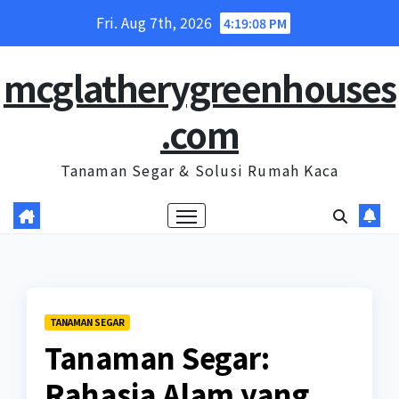
Skip
Fri. Aug 7th, 2026
4:19:09 PM
to
content
mcglatherygreenhouses
.com
Tanaman Segar & Solusi Rumah Kaca
TANAMAN SEGAR
Tanaman Segar:
Rahasia Alam yang