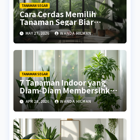
TANAMAN SEGAR
Cara Cerdas Memilih
Tanaman Segar Biar
Rumah Tampak Mewah
MAY 27, 2026
WANDA HILMAN
TANAMAN SEGAR
7 Tanaman Indoor yang
Diam-Diam Membersihkan
Udara
APR 28, 2026
WANDA HILMAN