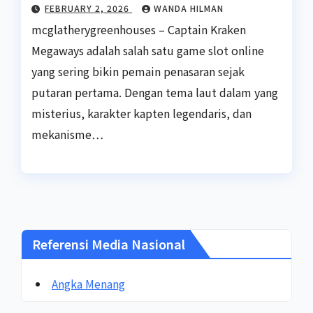
FEBRUARY 2, 2026
WANDA HILMAN
mcglatherygreenhouses – Captain Kraken
Megaways adalah salah satu game slot online
yang sering bikin pemain penasaran sejak
putaran pertama. Dengan tema laut dalam yang
misterius, karakter kapten legendaris, dan
mekanisme…
Referensi Media Nasional
Angka Menang