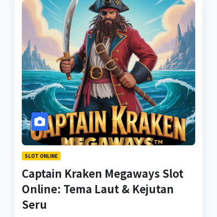
SLOT ONLINE
Captain Kraken Megaways Slot
Online: Tema Laut & Kejutan
Seru