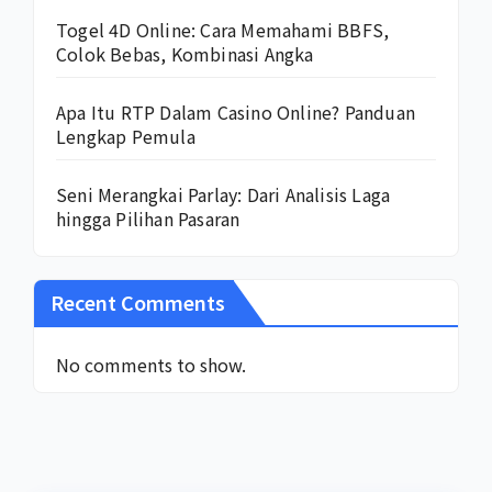
Togel 4D Online: Cara Memahami BBFS,
Colok Bebas, Kombinasi Angka
Apa Itu RTP Dalam Casino Online? Panduan
Lengkap Pemula
Seni Merangkai Parlay: Dari Analisis Laga
hingga Pilihan Pasaran
Recent Comments
No comments to show.