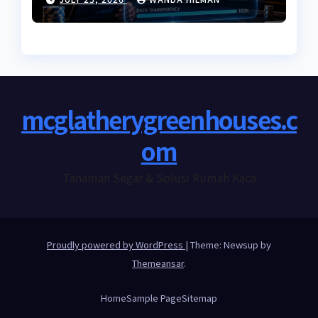
mcglatherygreenhouses.c
om
Tanaman Segar & Solusi Rumah Kaca
Proudly powered by WordPress
|
Theme: Newsup by
Themeansar
.
Home
Sample Page
Sitemap