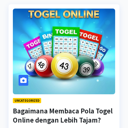
UNCATEGORIZED
Bagaimana Membaca Pola Togel
Online dengan Lebih Tajam?