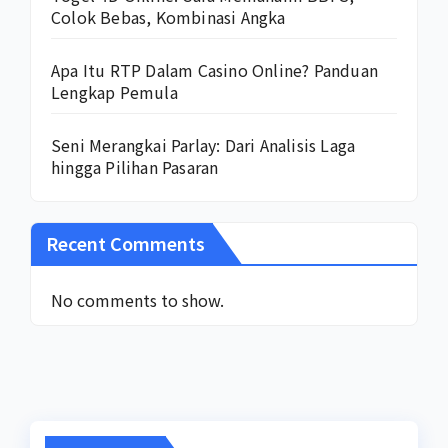
Colok Bebas, Kombinasi Angka
Apa Itu RTP Dalam Casino Online? Panduan
Lengkap Pemula
Seni Merangkai Parlay: Dari Analisis Laga
hingga Pilihan Pasaran
Recent Comments
No comments to show.