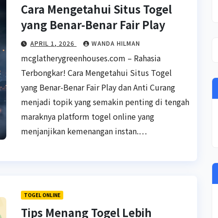
Cara Mengetahui Situs Togel
yang Benar-Benar Fair Play
APRIL 1, 2026
WANDA HILMAN
mcglatherygreenhouses.com – Rahasia
Terbongkar! Cara Mengetahui Situs Togel
yang Benar-Benar Fair Play dan Anti Curang
menjadi topik yang semakin penting di tengah
maraknya platform togel online yang
menjanjikan kemenangan instan.…
TOGEL ONLINE
Tips Menang Togel Lebih