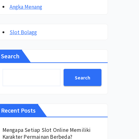
Angka Menang
Slot Bolagg
Search
Search
Recent Posts
Mengapa Setiap Slot Online Memiliki
Karakter Permainan Berbeda?