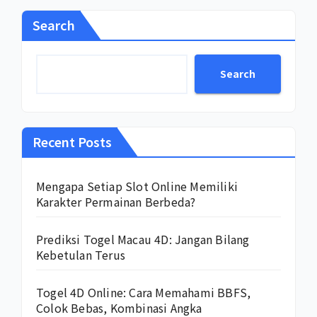
Search
Search
Recent Posts
Mengapa Setiap Slot Online Memiliki
Karakter Permainan Berbeda?
Prediksi Togel Macau 4D: Jangan Bilang
Kebetulan Terus
Togel 4D Online: Cara Memahami BBFS,
Colok Bebas, Kombinasi Angka