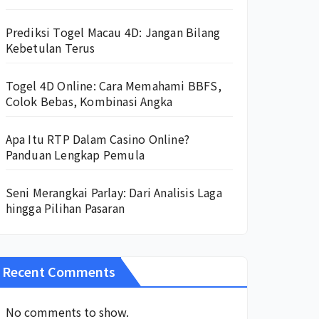
Prediksi Togel Macau 4D: Jangan Bilang
Kebetulan Terus
Togel 4D Online: Cara Memahami BBFS,
Colok Bebas, Kombinasi Angka
Apa Itu RTP Dalam Casino Online?
Panduan Lengkap Pemula
Seni Merangkai Parlay: Dari Analisis Laga
hingga Pilihan Pasaran
Recent Comments
No comments to show.