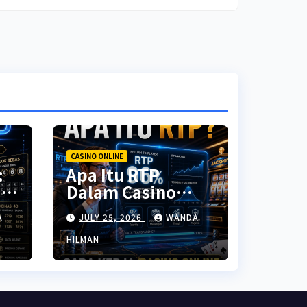
CASINO ONLINE
:
Apa Itu RTP
i
Dalam Casino
Online? Panduan
A
JULY 25, 2026
WANDA
si
Lengkap Pemula
HILMAN