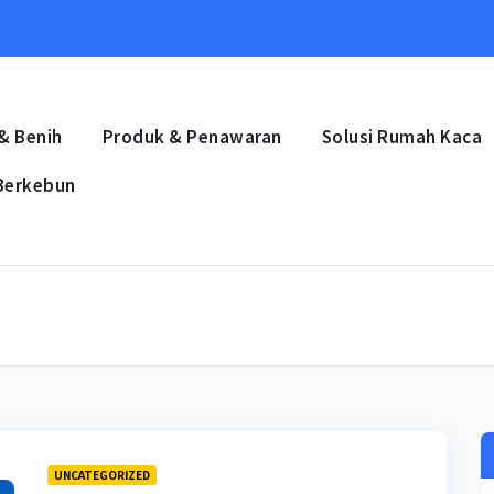
 & Benih
Produk & Penawaran
Solusi Rumah Kaca
Berkebun
UNCATEGORIZED