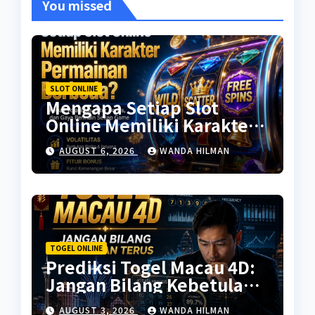
You missed
SLOT ONLINE
Mengapa Setiap Slot
Online Memiliki Karakter
Permainan Berbeda?
AUGUST 6, 2026
WANDA HILMAN
TOGEL ONLINE
Prediksi Togel Macau 4D:
Jangan Bilang Kebetulan
Terus
AUGUST 3, 2026
WANDA HILMAN