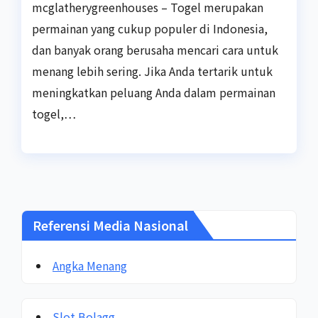
mcglatherygreenhouses – Togel merupakan
permainan yang cukup populer di Indonesia,
dan banyak orang berusaha mencari cara untuk
menang lebih sering. Jika Anda tertarik untuk
meningkatkan peluang Anda dalam permainan
togel,…
Referensi Media Nasional
Angka Menang
Slot Bolagg