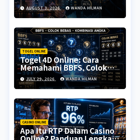
Terus
AUGUST 3, 2026
WANDA HILMAN
TOGEL ONLINE
Togel 4D Online: Cara
Memahami BBFS, Colok
Bebas, Kombinasi Angka
JULY 29, 2026
WANDA HILMAN
CASINO ONLINE
Apa Itu RTP Dalam Casino
Online? Panduan Lengkap