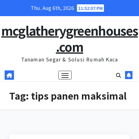
Skip
Thu. Aug 6th, 2026
11:52:08 PM
to
content
mcglatherygreenhouses
.com
Tanaman Segar & Solusi Rumah Kaca
Tag:
tips panen maksimal