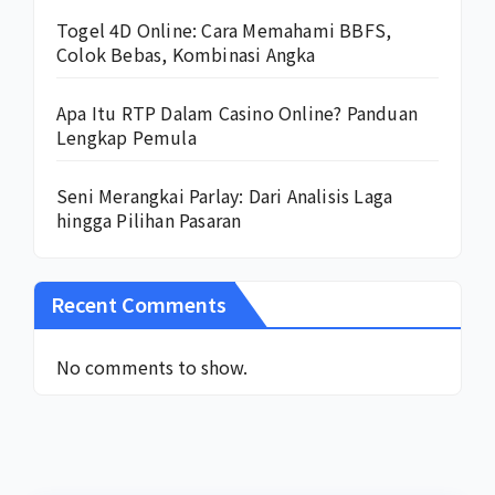
Togel 4D Online: Cara Memahami BBFS,
Colok Bebas, Kombinasi Angka
Apa Itu RTP Dalam Casino Online? Panduan
Lengkap Pemula
Seni Merangkai Parlay: Dari Analisis Laga
hingga Pilihan Pasaran
Recent Comments
No comments to show.