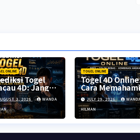
EL ONLINE
TOGEL ONLINE
ediksi Togel
Togel 4D Online
cau 4D: Jangan
Cara Memaham
lang Kebetulan
BBFS, Colok
UGUST 3, 2026
WANDA
JULY 29, 2026
WAND
rus
Bebas, Kombina
Angka
MAN
HILMAN