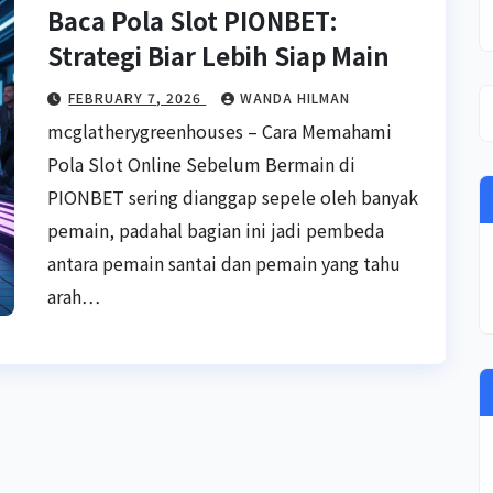
Baca Pola Slot PIONBET:
Strategi Biar Lebih Siap Main
FEBRUARY 7, 2026
WANDA HILMAN
mcglatherygreenhouses – Cara Memahami
Pola Slot Online Sebelum Bermain di
PIONBET sering dianggap sepele oleh banyak
pemain, padahal bagian ini jadi pembeda
antara pemain santai dan pemain yang tahu
arah…