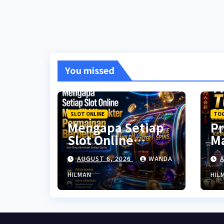
You missed
SLOT ONLINE
TOG
Mengapa Setiap
Pr
Slot Online
Ma
Memiliki Karakter
Bi
AUGUST 6, 2026
WANDA
A
Permainan
Te
Berbeda?
HILMAN
HIL