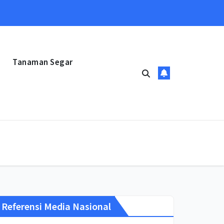
Tanaman Segar
Referensi Media Nasional