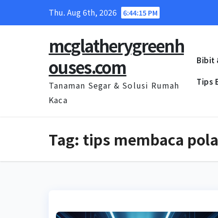
Skip
Thu. Aug 6th, 2026
6:44:15 PM
to
content
mcglatherygreenh
ouses.com
Bibit
Tips 
Tanaman Segar & Solusi Rumah
Kaca
Tag:
tips membaca pola 