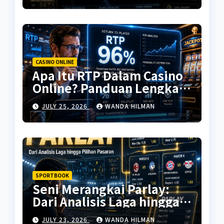
CASINO ONLINE
Apa Itu RTP Dalam Casino
Online? Panduan Lengkap
Pemula
JULY 25, 2026
WANDA HILMAN
SPORTBOOK
Seni Merangkai Parlay:
Dari Analisis Laga hingga
Pilihan Pasaran
JULY 23, 2026
WANDA HILMAN