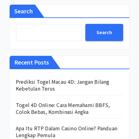
Search
Search
Recent Posts
Prediksi Togel Macau 4D: Jangan Bilang
Kebetulan Terus
Togel 4D Online: Cara Memahami BBFS,
Colok Bebas, Kombinasi Angka
Apa Itu RTP Dalam Casino Online? Panduan
Lengkap Pemula