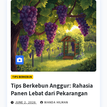
TIPS BERKEBUN
Tips Berkebun Anggur: Rahasia
Panen Lebat dari Pekarangan
JUNE 2, 2026
WANDA HILMAN