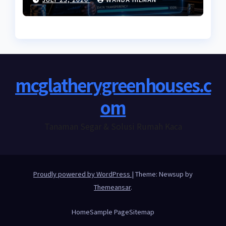
mcglatherygreenhouses.c
om
Tanaman Segar & Solusi Rumah Kaca
Proudly powered by WordPress
|
Theme: Newsup by
Themeansar
.
Home
Sample Page
Sitemap