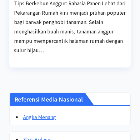
Tips Berkebun Anggur: Rahasia Panen Lebat dari
Pekarangan Rumah kini menjadi pilihan populer
bagi banyak penghobi tanaman. Selain
menghasilkan buah manis, tanaman anggur
mampu mempercantik halaman rumah dengan
sulur hijau…
Referensi Media Nasional
Angka Menang
Slot Bolagg