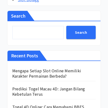
Search
Search
Recent Posts
Mengapa Setiap Slot Online Memiliki
Karakter Permainan Berbeda?
Prediksi Togel Macau 4D: Jangan Bilang
Kebetulan Terus
Togel 4D Online: Cara Memahami BBFS,