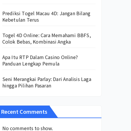
Prediksi Togel Macau 4D: Jangan Bilang
Kebetulan Terus
Togel 4D Online: Cara Memahami BBFS,
Colok Bebas, Kombinasi Angka
Apa Itu RTP Dalam Casino Online?
Panduan Lengkap Pemula
Seni Merangkai Parlay: Dari Analisis Laga
hingga Pilihan Pasaran
Recent Comments
No comments to show.