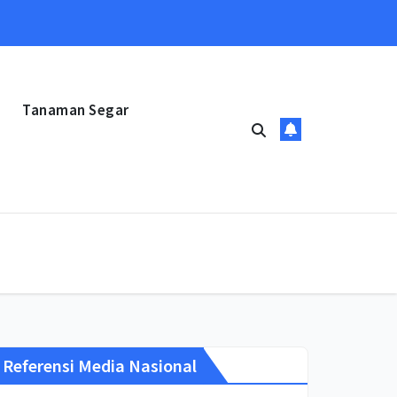
Tanaman Segar
Referensi Media Nasional