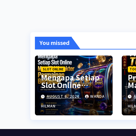
You missed
SLOT ONLINE
TOG
Mengapa Setiap
Pr
Slot Online
Ma
Memiliki Karakter
Bi
AUGUST 6, 2026
WANDA
A
Permainan
Te
Berbeda?
HILMAN
HIL