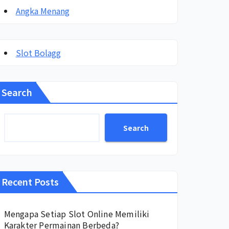
Angka Menang
Slot Bolagg
Search
Search
Recent Posts
Mengapa Setiap Slot Online Memiliki
Karakter Permainan Berbeda?