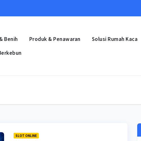
 & Benih
Produk & Penawaran
Solusi Rumah Kaca
Berkebun
SLOT ONLINE