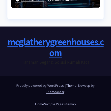
mcglatherygreenhouses.c
om
Tanaman Segar & Solusi Rumah Kaca
Proudly powered by WordPress
|
Theme: Newsup by
Themeansar
.
Home
Sample Page
Sitemap