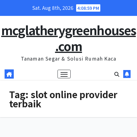
Skip
Sat. Aug 8th, 2026
4:08:59 PM
to
content
mcglatherygreenhouses
.com
Tanaman Segar & Solusi Rumah Kaca
Tag:
slot online provider
terbaik