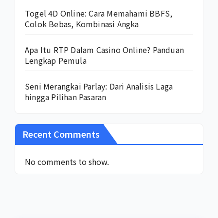
Togel 4D Online: Cara Memahami BBFS,
Colok Bebas, Kombinasi Angka
Apa Itu RTP Dalam Casino Online? Panduan
Lengkap Pemula
Seni Merangkai Parlay: Dari Analisis Laga
hingga Pilihan Pasaran
Recent Comments
No comments to show.