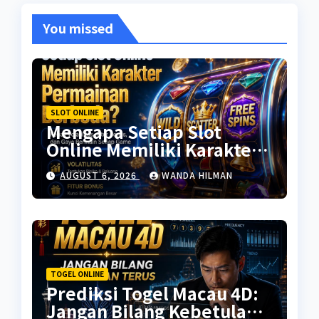
You missed
SLOT ONLINE
Mengapa Setiap Slot
Online Memiliki Karakter
Permainan Berbeda?
AUGUST 6, 2026
WANDA HILMAN
TOGEL ONLINE
Prediksi Togel Macau 4D:
Jangan Bilang Kebetulan