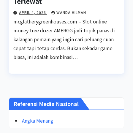
Terlewat
APRIL 4, 2026
WANDA HILMAN
mcglatherygreenhouses.com – Slot online
money tree dozer AMERGG jadi topik panas di
kalangan pemain yang ingin cari peluang cuan
cepat tapi tetap cerdas. Bukan sekadar game
biasa, ini adalah kombinasi…
Referensi Media Nasional
Angka Menang