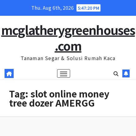
Skip
Thu. Aug 6th, 2026
5:47:20 PM
to
content
mcglatherygreenhouses
.com
Tanaman Segar & Solusi Rumah Kaca
Tag:
slot online money
tree dozer AMERGG