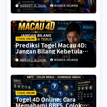
Permainan Berbeda?
AUGUST 6, 2026
WANDA HILMAN
TOGEL ONLINE
Prediksi Togel Macau 4D:
Jangan Bilang Kebetulan
Terus
AUGUST 3, 2026
WANDA HILMAN
TOGEL ONLINE
Togel 4D Online: Cara
Memahami BBFS, Colok