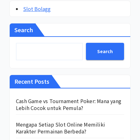
Slot Bolagg
Search
Search
Recent Posts
Cash Game vs Tournament Poker: Mana yang
Lebih Cocok untuk Pemula?
Mengapa Setiap Slot Online Memiliki
Karakter Permainan Berbeda?