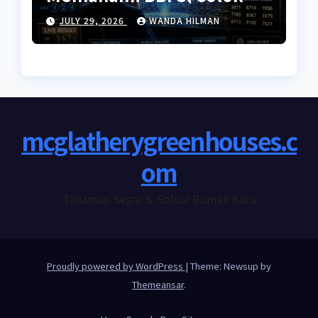
Bebas, Kombinasi Angka
JULY 29, 2026
WANDA HILMAN
mcglatherygreenhouses.c
om
Tanaman Segar & Solusi Rumah Kaca
Proudly powered by WordPress
|
Theme: Newsup by
Themeansar
.