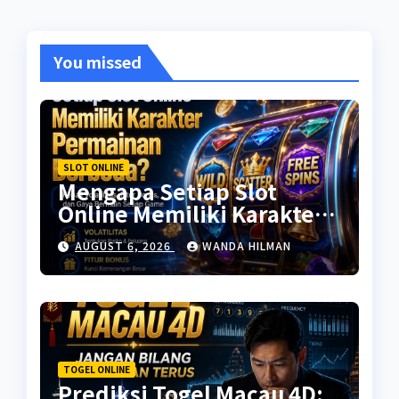
You missed
SLOT ONLINE
Mengapa Setiap Slot
Online Memiliki Karakter
Permainan Berbeda?
AUGUST 6, 2026
WANDA HILMAN
TOGEL ONLINE
Prediksi Togel Macau 4D: