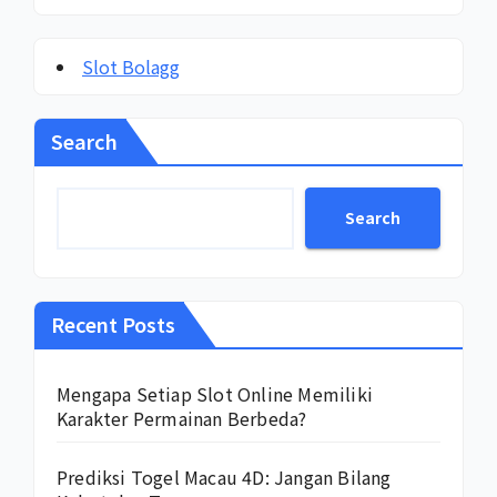
Slot Bolagg
Search
Search
Recent Posts
Mengapa Setiap Slot Online Memiliki
Karakter Permainan Berbeda?
Prediksi Togel Macau 4D: Jangan Bilang