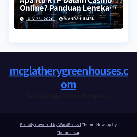
Online? Panduan Lengkap
Pemula
JULY 25, 2026
WANDA HILMAN
mcglatherygreenhouses.c
om
Tanaman Segar & Solusi Rumah Kaca
Proudly powered by WordPress
|
Theme: Newsup by
Themeansar
.