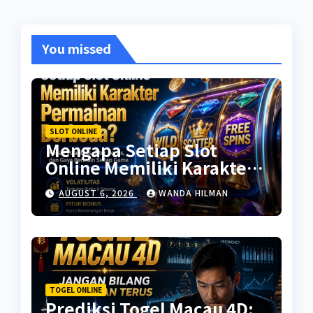
You missed
SLOT ONLINE
Mengapa Setiap Slot
Online Memiliki Karakter
Permainan Berbeda?
AUGUST 6, 2026
WANDA HILMAN
TOGEL ONLINE
Prediksi Togel Macau 4D: