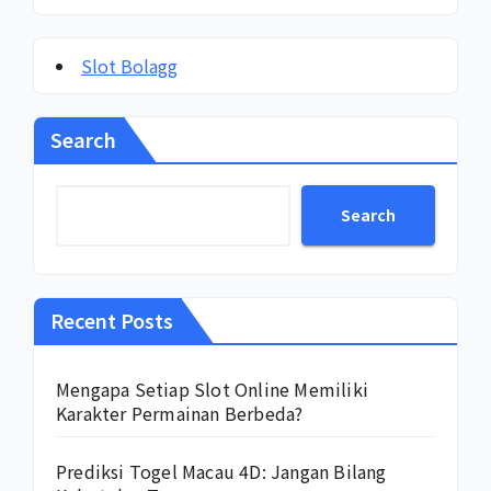
Slot Bolagg
Search
Search
Recent Posts
Mengapa Setiap Slot Online Memiliki
Karakter Permainan Berbeda?
Prediksi Togel Macau 4D: Jangan Bilang