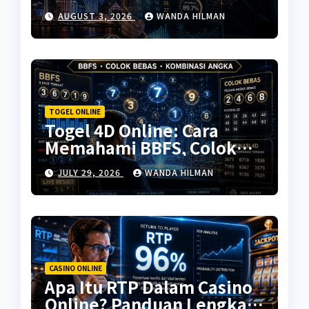
Terus
AUGUST 3, 2026
WANDA HILMAN
TOGEL ONLINE
Togel 4D Online: Cara
Memahami BBFS, Colok
Bebas, Kombinasi Angka
JULY 29, 2026
WANDA HILMAN
CASINO ONLINE
Apa Itu RTP Dalam Casino
Online? Panduan Lengkap