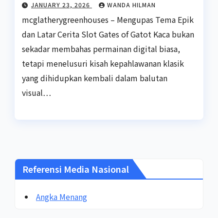
JANUARY 23, 2026
WANDA HILMAN
mcglatherygreenhouses – Mengupas Tema Epik
dan Latar Cerita Slot Gates of Gatot Kaca bukan
sekadar membahas permainan digital biasa,
tetapi menelusuri kisah kepahlawanan klasik
yang dihidupkan kembali dalam balutan
visual…
Referensi Media Nasional
Angka Menang