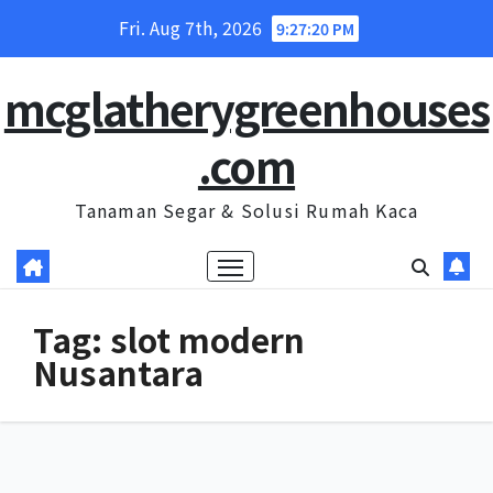
Skip
Fri. Aug 7th, 2026
9:27:21 PM
to
content
mcglatherygreenhouses
.com
Tanaman Segar & Solusi Rumah Kaca
Tag:
slot modern
Nusantara