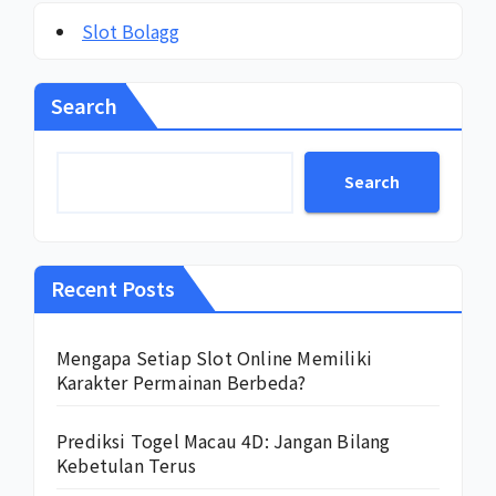
Slot Bolagg
Search
Search
Recent Posts
Mengapa Setiap Slot Online Memiliki
Karakter Permainan Berbeda?
Prediksi Togel Macau 4D: Jangan Bilang
Kebetulan Terus