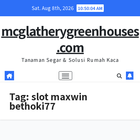
Skip
Sat. Aug 8th, 2026
10:50:04 AM
to
content
mcglatherygreenhouses
.com
Tanaman Segar & Solusi Rumah Kaca
Tag:
slot maxwin
bethoki77