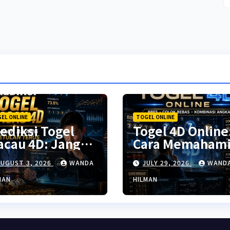
EL ONLINE
TOGEL ONLINE
ediksi Togel
Togel 4D Online
cau 4D: Jangan
Cara Memaham
lang Kebetulan
BBFS, Colok
UGUST 3, 2026
WANDA
JULY 29, 2026
WAND
rus
Bebas, Kombina
Angka
MAN
HILMAN