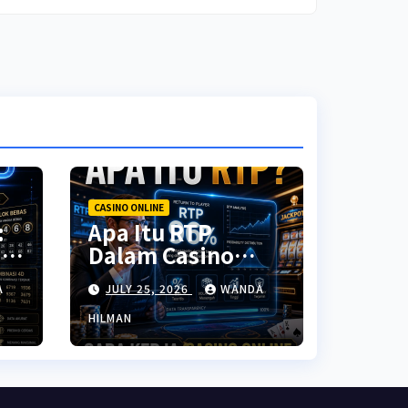
CASINO ONLINE
:
Apa Itu RTP
i
Dalam Casino
Online? Panduan
A
JULY 25, 2026
WANDA
si
Lengkap Pemula
HILMAN