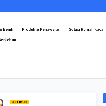
 & Benih
Produk & Penawaran
Solusi Rumah Kaca
Berkebun
SLOT ONLINE