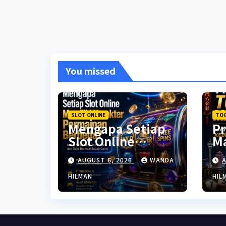
You missed
SLOT ONLINE
TOG
Mengapa Setiap
Pr
Slot Online
Ma
Memiliki Karakter
Bi
AUGUST 6, 2026
WANDA
A
Permainan
Te
Berbeda?
HILMAN
HIL