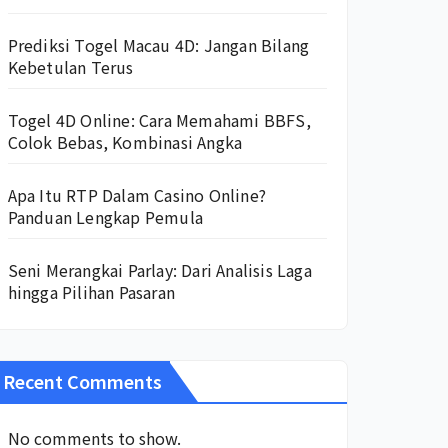
Prediksi Togel Macau 4D: Jangan Bilang
Kebetulan Terus
Togel 4D Online: Cara Memahami BBFS,
Colok Bebas, Kombinasi Angka
Apa Itu RTP Dalam Casino Online?
Panduan Lengkap Pemula
Seni Merangkai Parlay: Dari Analisis Laga
hingga Pilihan Pasaran
Recent Comments
No comments to show.