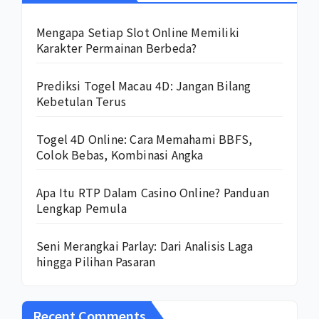
Mengapa Setiap Slot Online Memiliki
Karakter Permainan Berbeda?
Prediksi Togel Macau 4D: Jangan Bilang
Kebetulan Terus
Togel 4D Online: Cara Memahami BBFS,
Colok Bebas, Kombinasi Angka
Apa Itu RTP Dalam Casino Online? Panduan
Lengkap Pemula
Seni Merangkai Parlay: Dari Analisis Laga
hingga Pilihan Pasaran
Recent Comments