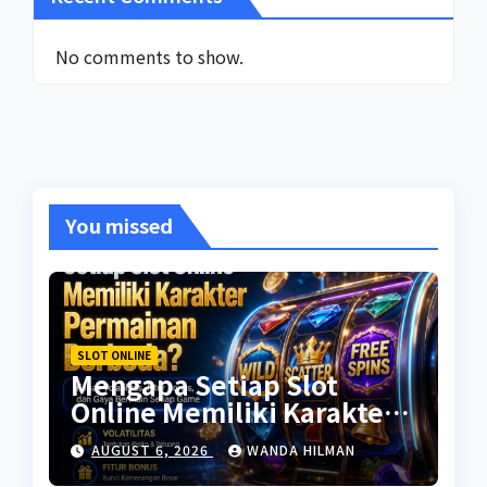
No comments to show.
You missed
SLOT ONLINE
Mengapa Setiap Slot
Online Memiliki Karakter
Permainan Berbeda?
AUGUST 6, 2026
WANDA HILMAN