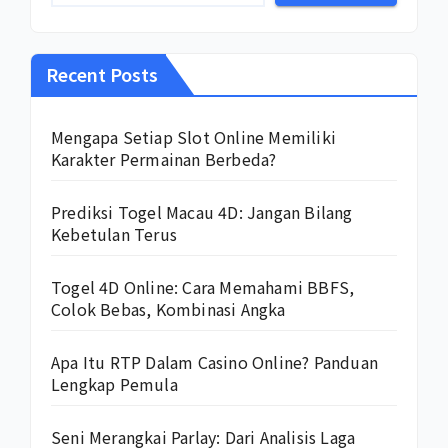
Recent Posts
Mengapa Setiap Slot Online Memiliki
Karakter Permainan Berbeda?
Prediksi Togel Macau 4D: Jangan Bilang
Kebetulan Terus
Togel 4D Online: Cara Memahami BBFS,
Colok Bebas, Kombinasi Angka
Apa Itu RTP Dalam Casino Online? Panduan
Lengkap Pemula
Seni Merangkai Parlay: Dari Analisis Laga