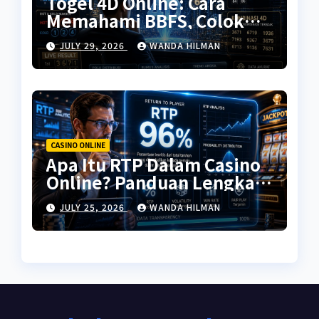
Togel 4D Online: Cara
Memahami BBFS, Colok
Bebas, Kombinasi Angka
JULY 29, 2026
WANDA HILMAN
CASINO ONLINE
Apa Itu RTP Dalam Casino
Online? Panduan Lengkap
Pemula
JULY 25, 2026
WANDA HILMAN