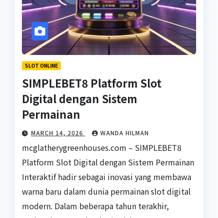
SLOT ONLINE
SIMPLEBET8 Platform Slot
Digital dengan Sistem
Permainan
MARCH 14, 2026
WANDA HILMAN
mcglatherygreenhouses.com – SIMPLEBET8
Platform Slot Digital dengan Sistem Permainan
Interaktif hadir sebagai inovasi yang membawa
warna baru dalam dunia permainan slot digital
modern. Dalam beberapa tahun terakhir,