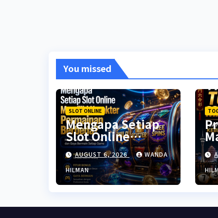
You missed
SLOT ONLINE
TOG
Mengapa Setiap
Pr
Slot Online
Ma
Memiliki Karakter
Bi
AUGUST 6, 2026
WANDA
A
Permainan
Te
Berbeda?
HILMAN
HIL