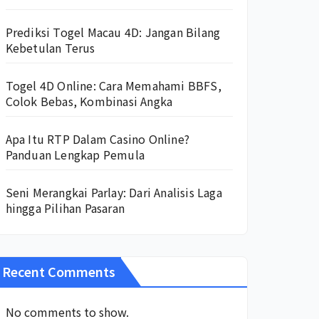
Prediksi Togel Macau 4D: Jangan Bilang
Kebetulan Terus
Togel 4D Online: Cara Memahami BBFS,
Colok Bebas, Kombinasi Angka
Apa Itu RTP Dalam Casino Online?
Panduan Lengkap Pemula
Seni Merangkai Parlay: Dari Analisis Laga
hingga Pilihan Pasaran
Recent Comments
No comments to show.