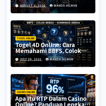
Terus
AUGUST 3, 2026
WANDA HILMAN
TOGEL ONLINE
Togel 4D Online: Cara
Memahami BBFS, Colok
Bebas, Kombinasi Angka
JULY 29, 2026
WANDA HILMAN
CASINO ONLINE
Apa Itu RTP Dalam Casino
Online? Panduan Lengkap