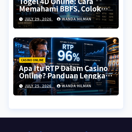
Togel 4D Online: Cara
Memahami BBFS, Colok
Bebas, Kombinasi Angka
JULY 29, 2026
WANDA HILMAN
CASINO ONLINE
Apa Itu RTP Dalam Casino
Online? Panduan Lengkap
Pemula
JULY 25, 2026
WANDA HILMAN