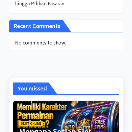
hingga Pilihan Pasaran
Recent Comments
No comments to show.
You missed
SLOT ONLINE
Mengapa Setiap Slot