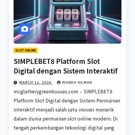
SLOT ONLINE
SIMPLEBET8 Platform Slot
Digital dengan Sistem Interaktif
MARCH 12, 2026
WANDA HILMAN
mcglatherygreenhouses.com – SIMPLEBET8
Platform Slot Digital dengan Sistem Permainan
Interaktif menjadi salah satu inovasi menarik
dalam dunia permainan slot online modern. Di
tengah perkembangan teknologi digital yang