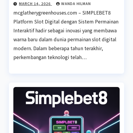
MARCH 14, 2026
WANDA HILMAN
mcglatherygreenhouses.com – SIMPLEBET8
Platform Slot Digital dengan Sistem Permainan
Interaktif hadir sebagai inovasi yang membawa
warna baru dalam dunia permainan slot digital
modern. Dalam beberapa tahun terakhir,
perkembangan teknologi telah…