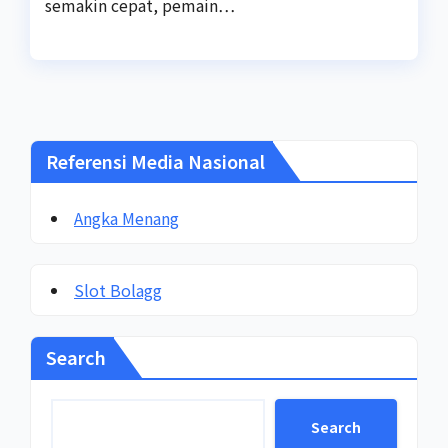
semakin cepat, pemain…
Referensi Media Nasional
Angka Menang
Slot Bolagg
Search
Search