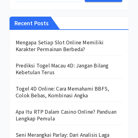
Recent Posts
Mengapa Setiap Slot Online Memiliki
Karakter Permainan Berbeda?
Prediksi Togel Macau 4D: Jangan Bilang
Kebetulan Terus
Togel 4D Online: Cara Memahami BBFS,
Colok Bebas, Kombinasi Angka
Apa Itu RTP Dalam Casino Online? Panduan
Lengkap Pemula
Seni Merangkai Parlay: Dari Analisis Laga