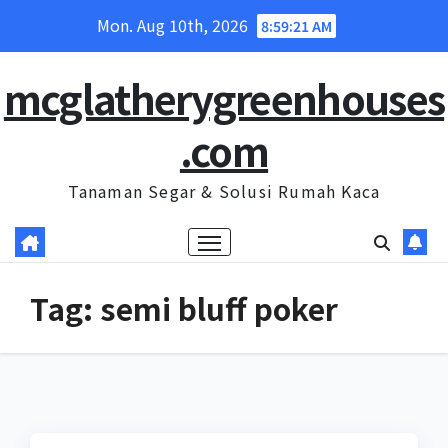
Skip
Mon. Aug 10th, 2026
8:59:22 AM
to
content
mcglatherygreenhouses
.com
Tanaman Segar & Solusi Rumah Kaca
Tag:
semi bluff poker