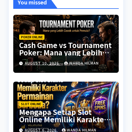
You missed
POKER ONLINE
Cash Game vs Tournament
Poker: Mana yang Lebih
Cocok untuk Pemula?
AUGUST 10, 2026
WANDA HILMAN
SLOT ONLINE
Mengapa Setiap Slot
Online Memiliki Karakter
Permainan Berbeda?
AUGUST 6, 2026
WANDA HILMAN