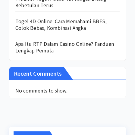
Kebetulan Terus
Togel 4D Online: Cara Memahami BBFS,
Colok Bebas, Kombinasi Angka
Apa Itu RTP Dalam Casino Online? Panduan
Lengkap Pemula
Recent Comments
No comments to show.