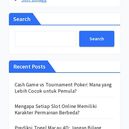
Search
Search
Recent Posts
Cash Game vs Tournament Poker: Mana yang
Lebih Cocok untuk Pemula?
Mengapa Setiap Slot Online Memiliki
Karakter Permainan Berbeda?
Prediksi Togel Macau 4D: Jangan Bilang