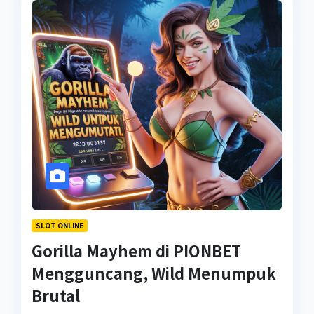
SLOT ONLINE
Gorilla Mayhem di PIONBET
Mengguncang, Wild Menumpuk
Brutal