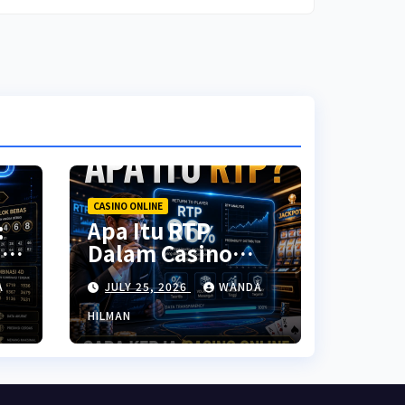
CASINO ONLINE
:
Apa Itu RTP
i
Dalam Casino
Online? Panduan
A
JULY 25, 2026
WANDA
si
Lengkap Pemula
HILMAN