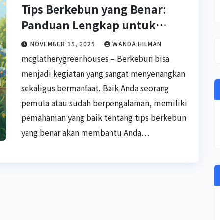
Tips Berkebun yang Benar:
Panduan Lengkap untuk
Pemula
NOVEMBER 15, 2025
WANDA HILMAN
mcglatherygreenhouses – Berkebun bisa
menjadi kegiatan yang sangat menyenangkan
sekaligus bermanfaat. Baik Anda seorang
pemula atau sudah berpengalaman, memiliki
pemahaman yang baik tentang tips berkebun
yang benar akan membantu Anda…