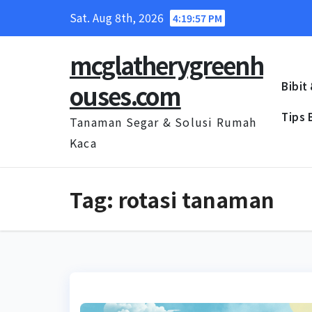
Skip
Sat. Aug 8th, 2026
4:19:58 PM
to
content
mcglatherygreenh
ouses.com
Bibit
Tips 
Tanaman Segar & Solusi Rumah
Kaca
Tag:
rotasi tanaman