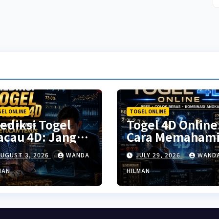
EL ONLINE
TOGEL ONLINE
ediksi Togel
Togel 4D Online
cau 4D: Jangan
Cara Memaham
lang Kebetulan
BBFS, Colok
UGUST 3, 2026
WANDA
JULY 29, 2026
WAND
rus
Bebas, Kombina
Angka
MAN
HILMAN