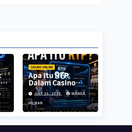
CASINO ONLINE
:
Apa Itu RTP
i
Dalam Casino
Online? Panduan
A
JULY 25, 2026
WANDA
si
Lengkap Pemula
HILMAN