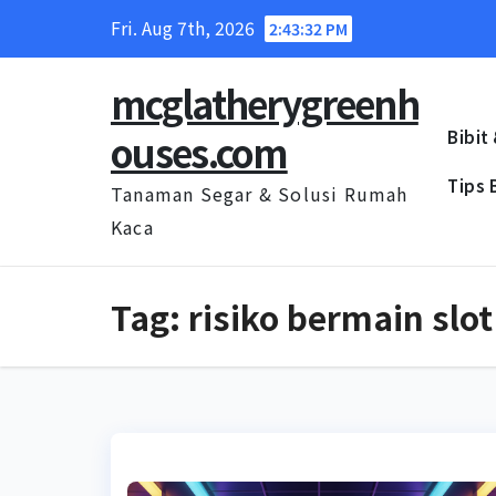
Skip
Fri. Aug 7th, 2026
2:43:33 PM
to
content
mcglatherygreenh
ouses.com
Bibit
Tips 
Tanaman Segar & Solusi Rumah
Kaca
Tag:
risiko bermain slot