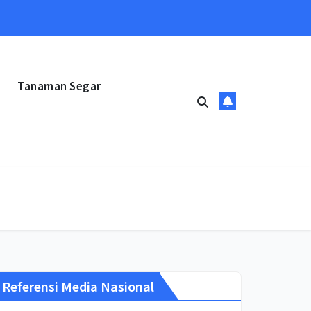
Tanaman Segar
Referensi Media Nasional