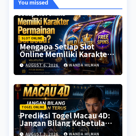
You missed
SLOT ONLINE
Mengapa Setiap Slot
Online Memiliki Karakter
Permainan Berbeda?
AUGUST 6, 2026
WANDA HILMAN
TOGEL ONLINE
Prediksi Togel Macau 4D:
Jangan Bilang Kebetulan
Terus
AUGUST 3, 2026
WANDA HILMAN