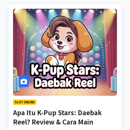
SLOT ONLINE
Apa Itu K-Pup Stars: Daebak
Reel? Review & Cara Main